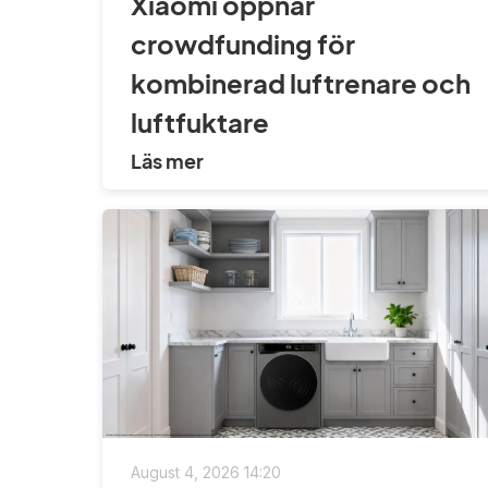
Xiaomi öppnar
crowdfunding för
kombinerad luftrenare och
luftfuktare
Läs mer
August 4, 2026 14:20