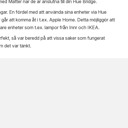
ed Matter när de är anslutna till din Hue Bridge.
ngar. En fördel med att använda sina enheter via Hue
r går att komma åt i t.ex. Apple Home. Detta möjliggör att
gare enheter som t.ex. lampor från Innr och IKEA.
rfekt, så var beredd på att vissa saker som fungerat
m det var tänkt.