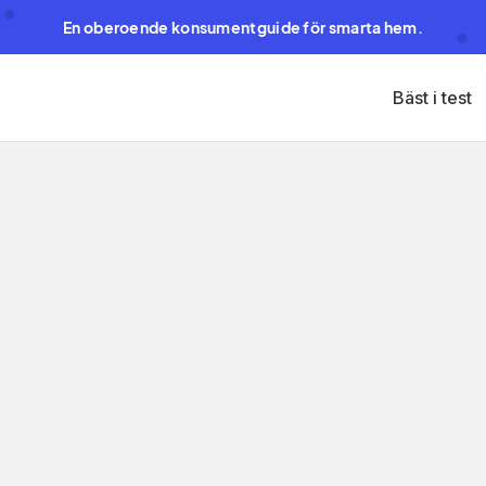
En oberoende konsumentguide för smarta hem.
Bäst i test