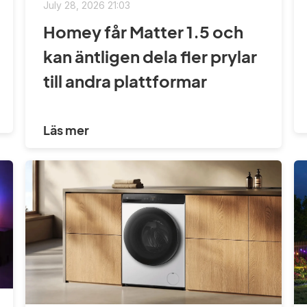
July 28, 2026 21:03
Homey får Matter 1.5 och
kan äntligen dela fler prylar
till andra plattformar
Läs mer