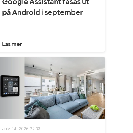
Google Assistant fasas ut
på Android i september
Läs mer
July 24, 2026 22:33