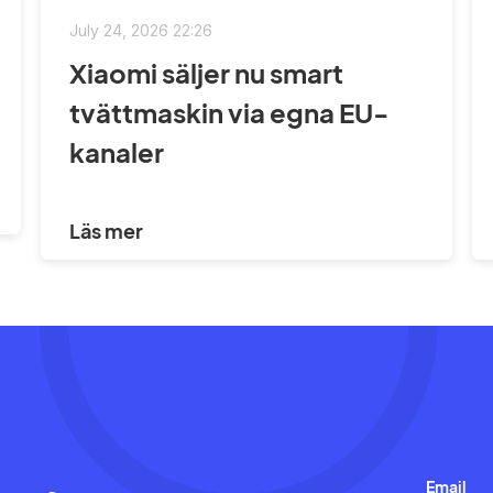
July 24, 2026 22:26
Xiaomi säljer nu smart
tvättmaskin via egna EU-
kanaler
Läs mer
Email