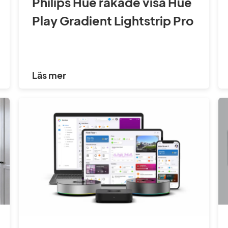
Philips Hue råkade visa Hue
Play Gradient Lightstrip Pro
Läs mer