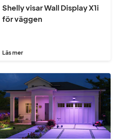
Shelly visar Wall Display X1i
för väggen
Läs mer