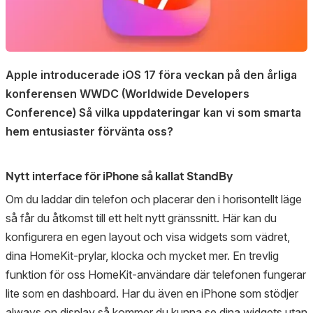
Apple introducerade iOS 17 föra veckan på den årliga
konferensen WWDC (Worldwide Developers
Conference) Så vilka uppdateringar kan vi som smarta
hem entusiaster förvänta oss?
Nytt interface för iPhone så kallat StandBy
Om du laddar din telefon och placerar den i horisontellt läge
så får du åtkomst till ett helt nytt gränssnitt. Här kan du
konfigurera en egen layout och visa widgets som vädret,
dina HomeKit-prylar, klocka och mycket mer. En trevlig
funktion för oss HomeKit-användare där telefonen fungerar
lite som en dashboard. Har du även en iPhone som stödjer
always on display så kommer du kunna se dina widgets utan