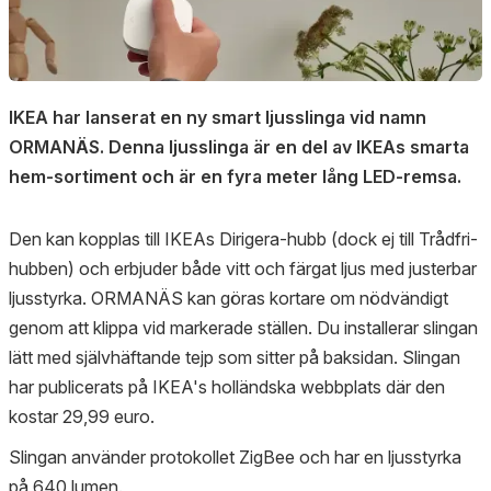
IKEA har lanserat en ny smart ljusslinga vid namn
ORMANÄS. Denna ljusslinga är en del av IKEAs smarta
hem-sortiment och är en fyra meter lång LED-remsa.
Den kan kopplas till IKEAs Dirigera-hubb (dock ej till Trådfri-
hubben) och erbjuder både vitt och färgat ljus med justerbar
ljusstyrka. ORMANÄS kan göras kortare om nödvändigt
genom att klippa vid markerade ställen. Du installerar slingan
lätt med självhäftande tejp som sitter på baksidan. Slingan
har publicerats på IKEA's holländska webbplats där den
kostar 29,99 euro​.
Slingan använder protokollet ZigBee och har en ljusstyrka
på 640 lumen.