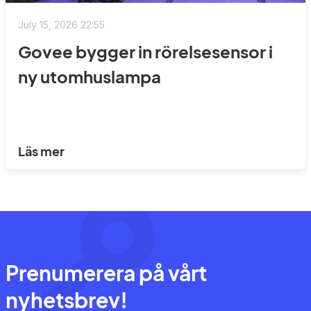
July 15, 2026 22:55
Govee bygger in rörelsesensor i
ny utomhuslampa
Läs mer
Prenumerera på vårt
nyhetsbrev!