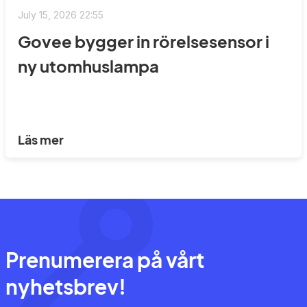
July 15, 2026 22:55
Govee bygger in rörelsesensor i
ny utomhuslampa
Läs mer
Prenumerera på vårt
nyhetsbrev!