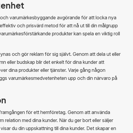
tenhet
g och varumärkesbyggande avgörande för att locka nya
ffektiv och prisvärd metod för att nå ut till din målgrupp
rumärkesförstärkande produkter kan spela en viktig roll
 synas och gör reklam för sig självt. Genom att dela ut eller
mn eller budskap blir det enkelt för dina kunder att
ver dina produkter eller tjänster. Varje gång någon
byggs varumärkesmedvetenheten upp och din närvaro på
on
r framgången för ett hemföretag. Genom att använda
 relation med dina kunder. När du ger bort eller säljer
isar du din uppskattning till dina kunder. Det skapar en