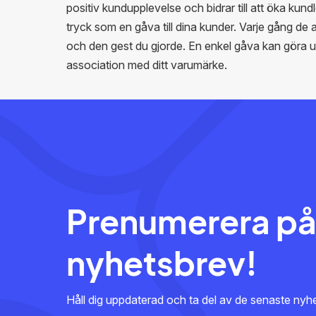
positiv kundupplevelse och bidrar till att öka kun
tryck som en gåva till dina kunder. Varje gång de
och den gest du gjorde. En enkel gåva kan göra un
association med ditt varumärke.
Prenumerera på
nyhetsbrev!
Håll dig uppdaterad och ta del av de senaste ny