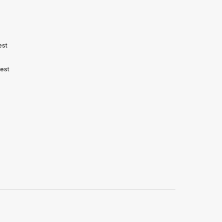
est
est