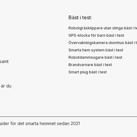
Bäst i test:
Robotgräsklippare utan slinga bäst i t
GPS-klocka för barn bäst i test
Övervakningskamera utomhus bäst i t
Smarta hem system bäst i test
Robotdammsugare bäst i test
 samt
Brandvarnare bäst i test
Smart plug bäst i test
 är du
ider för det smarta hemmet sedan 2021