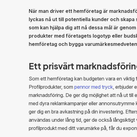
När man driver ett hemföretag är marknadsf
lyckas nå ut till potentiella kunder och skapa
som kan hjälpa dig att nå dessa mål är geno
produkter med företagets logotyp eller budskap
hemföretag och bygga varumärkesmedvetenhet
Ett prisvärt marknadsförin
Som ett hemföretag kan budgeten vara en viktig fa
Profilprodukter, som
pennor med tryck
, erbjuder e
marknadsföring. De ger dig möjlighet att nå ut till 
med dyra reklamkampanjer eller annonsutrymme ka
ger dig en bra avkastning på din investering. Eft
användas under lång tid, ger de också långsiktigt
profilprodukt med ditt varumärke på, får du expone